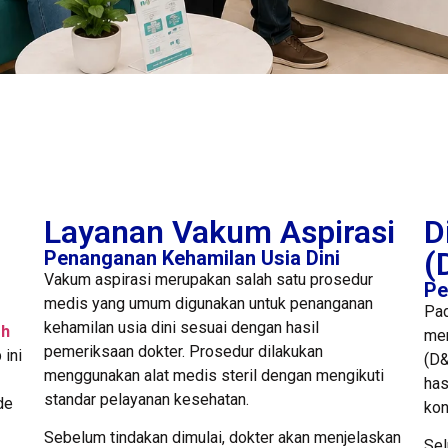
Layanan Vakum Aspirasi
D
(
Penanganan Kehamilan Usia Dini
Vakum aspirasi merupakan salah satu prosedur
Pe
medis yang umum digunakan untuk penanganan
Pad
kehamilan usia dini sesuai dengan hasil
eh
mer
pemeriksaan dokter. Prosedur dilakukan
 ini
(D&
menggunakan alat medis steril dengan mengikuti
has
standar pelayanan kesehatan.
de
kon
Sebelum tindakan dimulai, dokter akan menjelaskan
Sel