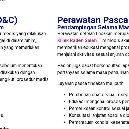
(D&C)
Perawatan Pasca
im
Pendampingan Selama Mas
r medis yang dilakukan
Perawatan setelah tindakan merupak
al di dalam rahim,
Klinik Raden Saleh
. Tim medis aka
ain yang memerlukan
memberikan edukasi mengenai pros
menjalani aktivitas sesuai anjuran do
u sebelum menentukan
Pasien juga dapat berkonsultasi ap
n dilakukan dengan
pertanyaan selama masa pemulihan
engikuti prosedur medis
Layanan pasca tindakan meliputi:
Pemberian obat sesuai resep 
Edukasi mengenai proses pem
Pemeriksaan kontrol sesuai j
s.
Konsultasi lanjutan apabila dip
Pemantauan kondisi kesehata