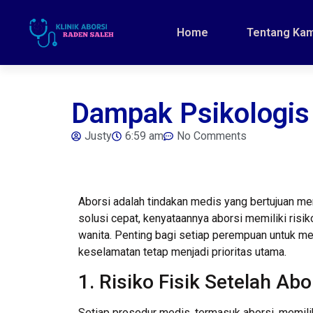
Home
Tentang Kam
Dampak Psikologis 
Justy
6:59 am
No Comments
Aborsi adalah tindakan medis yang bertujuan m
solusi cepat, kenyataannya aborsi memiliki ris
wanita. Penting bagi setiap perempuan untuk m
keselamatan tetap menjadi prioritas utama.
1. Risiko Fisik Setelah Abo
Setiap prosedur medis, termasuk aborsi, memilik