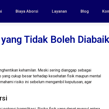
i
Biaya Aborsi
Layanan
Blog
Kon
yang Tidak Boleh Diabai
enghentikan kehamilan. Meski sering dianggap sebagai
iko yang cukup besar terhadap kesehatan fisik maupun mental
emahami risiko ini sebelum mengambil keputusan, agar
rsi
i potensi komplikasi. Risiko fisik yang dapat muncul antara